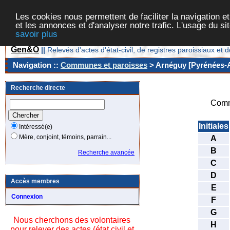
Les cookies nous permettent de faciliter la navigation et
et les annonces et d'analyser notre trafic. L'usage du s
savoir plus
Gen&O
||
Relevés d'actes d'état-civil, de registres paroissiaux 
Navigation ::
Communes et paroisses
> Arnéguy [Pyrénées-At
Recherche directe
Comm
Initiales
Intéressé(e)
Mère, conjoint, témoins, parrain...
A
B
Recherche avancée
C
D
Accès membres
E
Connexion
F
G
Nous cherchons des volontaires
H
pour relever des actes (état civil et