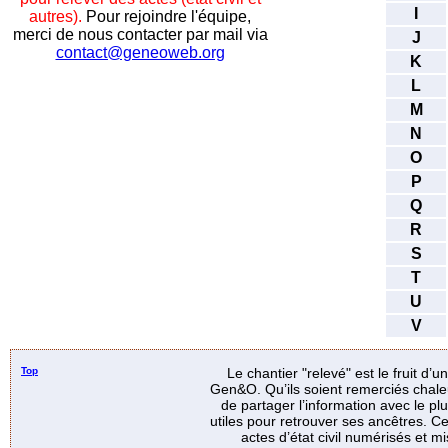
I
autres).
Pour rejoindre l'équipe,
merci de nous contacter par mail via
J
contact@geneoweb.org
K
L
M
N
O
P
Q
R
S
T
U
V
Top
Le chantier "relevé" est le fruit d’
Gen&O. Qu’ils soient remerciés chale
de partager l’information avec le p
utiles pour retrouver ses ancêtres. Ce
actes d’état civil numérisés et mi