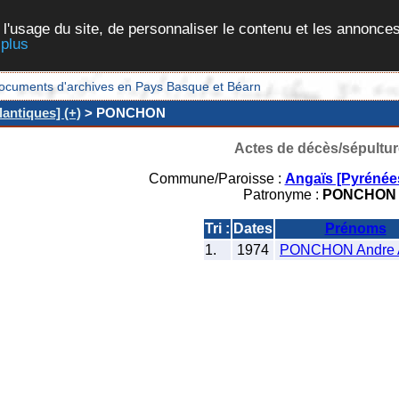
 l'usage du site, de personnaliser le contenu et les annonces
 plus
et documents d'archives en Pays Basque et Béarn
antiques] (+)
> PONCHON
Actes de décès/sépultur
Commune/Paroisse :
Angaïs [Pyrénées
Patronyme :
PONCHON
Tri :
Dates
Prénoms
1.
1974
PONCHON Andre 