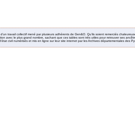
it d’un travail collectif mené par plusieurs adhérents de Gen&O. Qu’ils soient remerciés chaleureus
ion avec le plus grand nombre, sachant que ces tables sont très utiles pour retrouver ses ancêtres
’état civil numérisés et mis en ligne sur leur site internet par les Archives départementales des 