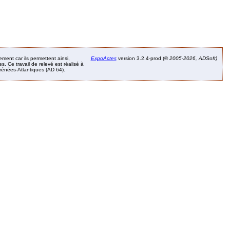
ement car ils permettent ainsi,
ExpoActes
version 3.2.4-prod (©
2005-2026, ADSoft)
. Ce travail de relevé est réalisé à
Pyrénées-Atlantiques (AD 64).