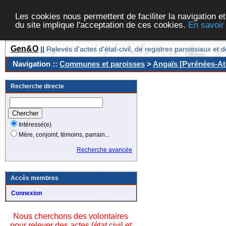
Les cookies nous permettent de faciliter la navigation et
du site implique l'acceptation de ces cookies.
En savoir
Gen&O
||
Relevés d'actes d'état-civil, de registres paroissiaux 
Navigation ::
Communes et paroisses
>
Angaïs [Pyrénées-Atl
Recherche directe
Intéressé(e)
Mère, conjoint, témoins, parrain...
Recherche avancée
Accès membres
Connexion
Nous cherchons des volontaires
pour relever des actes (état civil et