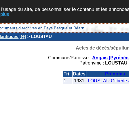
 l'usage du site, de personnaliser le contenu et les annonces
 plus
et documents d'archives en Pays Basque et Béarn
antiques] (+)
> LOUSTAU
Actes de décès/sépultur
Commune/Paroisse :
Angaïs [Pyrénées
Patronyme :
LOUSTAU
Tri :
Dates
Prénoms
1.
1981
LOUSTAU Gilberte 