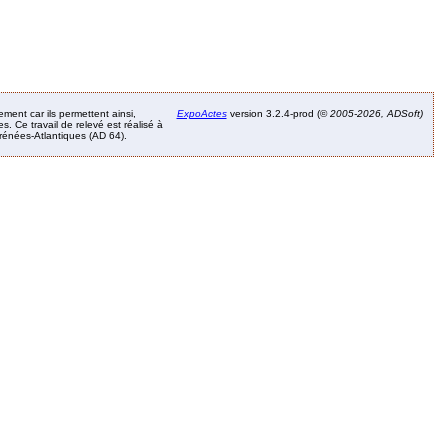
ement car ils permettent ainsi,
ExpoActes
version 3.2.4-prod (©
2005-2026, ADSoft)
. Ce travail de relevé est réalisé à
Pyrénées-Atlantiques (AD 64).