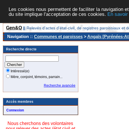
Les cookies nous permettent de faciliter la navigation et
du site implique l'acceptation de ces cookies.
En savoir
Gen&O
||
Relevés d'actes d'état-civil, de registres paroissiaux 
Navigation ::
Communes et paroisses
>
Angaïs [Pyrénées-Atl
Recherche directe
Intéressé(e)
Mère, conjoint, témoins, parrain...
Recherche avancée
Accès membres
Connexion
Nous cherchons des volontaires
pour relever des actes (état civil et