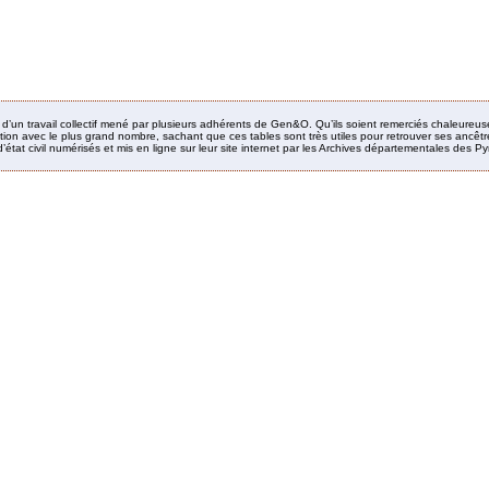
it d’un travail collectif mené par plusieurs adhérents de Gen&O. Qu’ils soient remerciés chaleureus
ion avec le plus grand nombre, sachant que ces tables sont très utiles pour retrouver ses ancêtres
’état civil numérisés et mis en ligne sur leur site internet par les Archives départementales des 