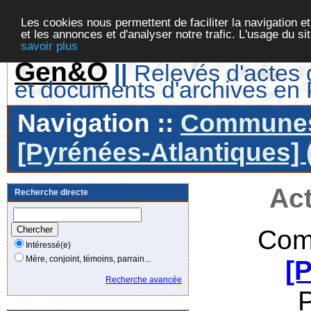
Les cookies nous permettent de faciliter la navigation et
et les annonces et d'analyser notre trafic. L'usage du s
savoir plus
Gen&O
||
Relevés d'actes d
et documents d'archives en
Navigation ::
Communes 
[Pyrénées-Atlantiques] 
Act
Recherche directe
Com
Intéressé(e)
Mère, conjoint, témoins, parrain...
[
Recherche avancée