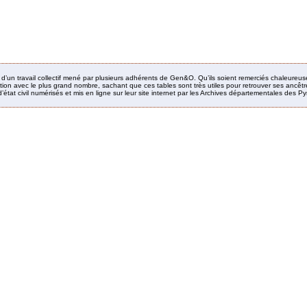
it d’un travail collectif mené par plusieurs adhérents de Gen&O. Qu’ils soient remerciés chaleureus
ion avec le plus grand nombre, sachant que ces tables sont très utiles pour retrouver ses ancêtres
’état civil numérisés et mis en ligne sur leur site internet par les Archives départementales des 