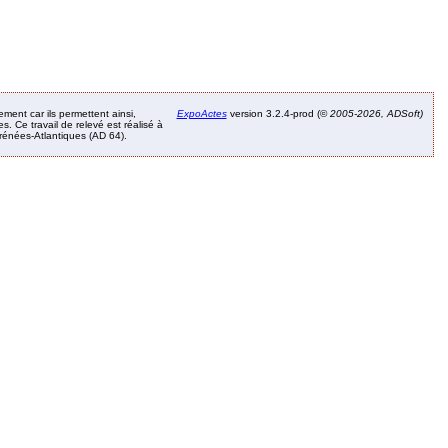
ement car ils permettent ainsi,
ExpoActes
version 3.2.4-prod (©
2005-2026, ADSoft)
. Ce travail de relevé est réalisé à
Pyrénées-Atlantiques (AD 64).