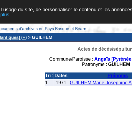
 l'usage du site, de personnaliser le contenu et les annonces
 plus
et documents d'archives en Pays Basque et Béarn
antiques] (+)
> GUILHEM
Actes de décès/sépultur
Commune/Paroisse :
Angaïs [Pyrénées
Patronyme :
GUILHEM
Tri :
Dates
Prénoms
1.
1971
GUILHEM Marie-Josephine A