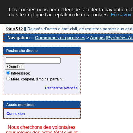
Les cookies nous permettent de faciliter la navigation et
du site implique l'acceptation de ces cookies.
En savoir
Gen&O
||
Relevés d'actes d'état-civil, de registres paroissiaux 
Navigation ::
Communes et paroisses
>
Angaïs [Pyrénées-Atl
Recherche directe
Intéressé(e)
Mère, conjoint, témoins, parrain...
Recherche avancée
Accès membres
Connexion
Nous cherchons des volontaires
pour relever des actes (état civil et