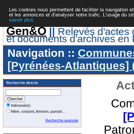
Les cookies nous permettent de faciliter la navigation et
et les annonces et d'analyser notre trafic. L'usage du s
savoir plus
Gen&O
||
Relevés d'actes d
et documents d'archives en
Navigation ::
Communes 
[Pyrénées-Atlantiques] 
Act
Recherche directe
Com
Intéressé(e)
Mère, conjoint, témoins, parrain...
[
Recherche avancée
Patr