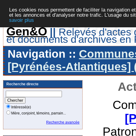
Les cookies nous permettent de faciliter la navigation et
et les annonces et d'analyser notre trafic. L'usage du s
savoir plus
Gen&O
||
Relevés d'actes d
et documents d'archives en
Navigation ::
Communes 
[Pyrénées-Atlantiques] 
Act
Recherche directe
Com
Intéressé(e)
Mère, conjoint, témoins, parrain...
[
Recherche avancée
Patro