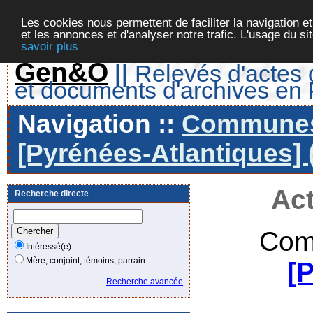
Les cookies nous permettent de faciliter la navigation et
et les annonces et d'analyser notre trafic. L'usage du s
savoir plus
Gen&O
||
Relevés d'actes d
et documents d'archives en
Navigation ::
Communes 
[Pyrénées-Atlantiques] 
Act
Recherche directe
Com
Intéressé(e)
Mère, conjoint, témoins, parrain...
[
Recherche avancée