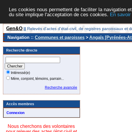
Les cookies nous permettent de faciliter la navigation et
du site implique l'acceptation de ces cookies.
En savoir
Gen&O
||
Relevés d'actes d'état-civil, de registres paroissiaux 
Navigation ::
Communes et paroisses
>
Angaïs [Pyrénées-Atl
Recherche directe
Intéressé(e)
Mère, conjoint, témoins, parrain...
Recherche avancée
Accès membres
Connexion
Nous cherchons des volontaires
pour relever des actes (état civil et