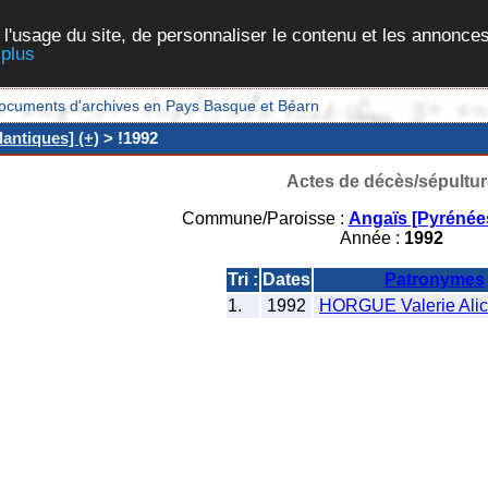
 l'usage du site, de personnaliser le contenu et les annonces
 plus
et documents d'archives en Pays Basque et Béarn
antiques] (+)
> !1992
Actes de décès/sépultur
Commune/Paroisse :
Angaïs [Pyrénées
Année :
1992
Tri :
Dates
Patronymes
1.
1992
HORGUE Valerie Alice