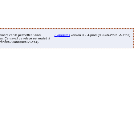
ement car ils permettent ainsi,
ExpoActes
version 3.2.4-prod (©
2005-2026, ADSoft)
. Ce travail de relevé est réalisé à
Pyrénées-Atlantiques (AD 64).