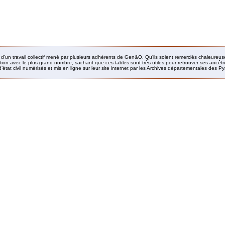
it d’un travail collectif mené par plusieurs adhérents de Gen&O. Qu’ils soient remerciés chaleureus
ion avec le plus grand nombre, sachant que ces tables sont très utiles pour retrouver ses ancêtres
’état civil numérisés et mis en ligne sur leur site internet par les Archives départementales des 