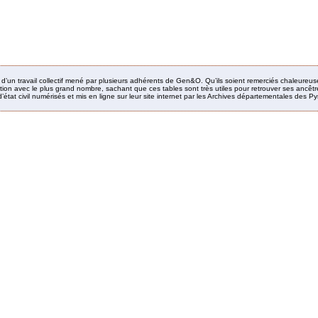
it d’un travail collectif mené par plusieurs adhérents de Gen&O. Qu’ils soient remerciés chaleureus
ion avec le plus grand nombre, sachant que ces tables sont très utiles pour retrouver ses ancêtres
’état civil numérisés et mis en ligne sur leur site internet par les Archives départementales des 