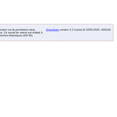
ement car ils permettent ainsi,
ExpoActes
version 3.2.4-prod (©
2005-2026, ADSoft)
. Ce travail de relevé est réalisé à
Pyrénées-Atlantiques (AD 64).