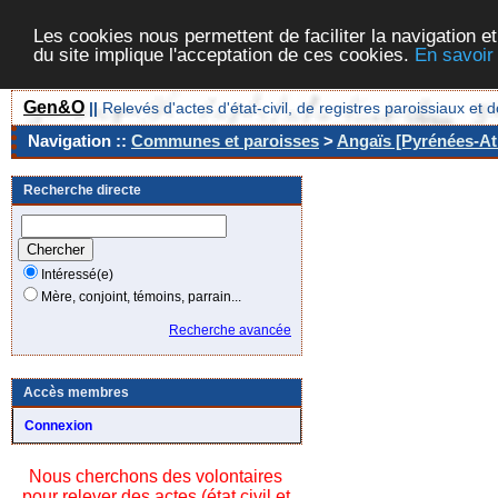
Les cookies nous permettent de faciliter la navigation et
du site implique l'acceptation de ces cookies.
En savoir
Gen&O
||
Relevés d'actes d'état-civil, de registres paroissiaux 
Navigation ::
Communes et paroisses
>
Angaïs [Pyrénées-Atl
Recherche directe
Intéressé(e)
Mère, conjoint, témoins, parrain...
Recherche avancée
Accès membres
Connexion
Nous cherchons des volontaires
pour relever des actes (état civil et