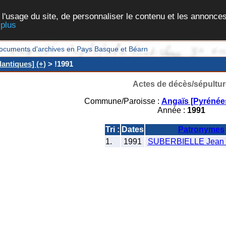
 l'usage du site, de personnaliser le contenu et les annonces
 plus
et documents d'archives en Pays Basque et Béarn
antiques] (+)
> !1991
Actes de décès/sépultur
Commune/Paroisse :
Angaïs [Pyrénées
Année :
1991
Tri :
Dates
Patronymes
1.
1991
SUBERBIELLE Jean 