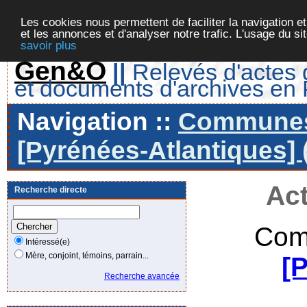
Les cookies nous permettent de faciliter la navigation et
et les annonces et d'analyser notre trafic. L'usage du s
savoir plus
Gen&O
||
Relevés d'actes d
et documents d'archives en
Navigation ::
Communes 
[Pyrénées-Atlantiques] 
Act
Recherche directe
Com
Intéressé(e)
Mère, conjoint, témoins, parrain...
[
Recherche avancée