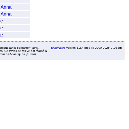
 Anna
 Anna
re
re
re
ement car ils permettent ainsi,
ExpoActes
version 3.2.4-prod (©
2005-2026, ADSoft)
. Ce travail de relevé est réalisé à
Pyrénées-Atlantiques (AD 64).