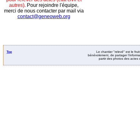
autres).
Pour rejoindre l'équipe,
merci de nous contacter par mail via
contact@geneoweb.org
Top
Le chantier "relevé" est le fru
bénévolement, de partager l’informat
partir des photos des actes d