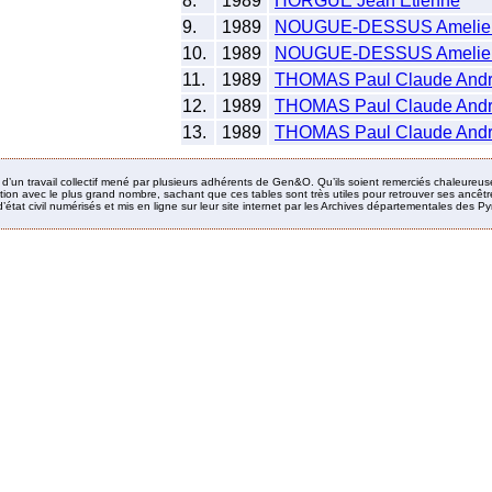
8.
1989
HORGUE Jean Etienne
9.
1989
NOUGUE-DESSUS Amelie
10.
1989
NOUGUE-DESSUS Amelie
11.
1989
THOMAS Paul Claude And
12.
1989
THOMAS Paul Claude And
13.
1989
THOMAS Paul Claude And
it d’un travail collectif mené par plusieurs adhérents de Gen&O. Qu’ils soient remerciés chaleureus
ion avec le plus grand nombre, sachant que ces tables sont très utiles pour retrouver ses ancêtres
’état civil numérisés et mis en ligne sur leur site internet par les Archives départementales des 