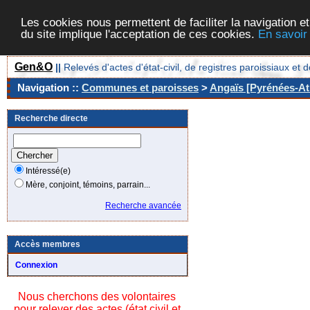
Les cookies nous permettent de faciliter la navigation et
du site implique l'acceptation de ces cookies.
En savoir
Gen&O
||
Relevés d'actes d'état-civil, de registres paroissiaux 
Navigation ::
Communes et paroisses
>
Angaïs [Pyrénées-Atl
Recherche directe
Intéressé(e)
Mère, conjoint, témoins, parrain...
Recherche avancée
Accès membres
Connexion
Nous cherchons des volontaires
pour relever des actes (état civil et