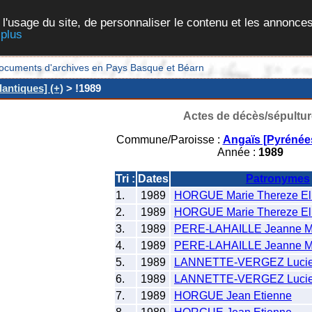
 l'usage du site, de personnaliser le contenu et les annonces
 plus
et documents d'archives en Pays Basque et Béarn
antiques] (+)
> !1989
Actes de décès/sépultur
Commune/Paroisse :
Angaïs [Pyrénées
Année :
1989
Tri :
Dates
Patronymes
1.
1989
HORGUE Marie Thereze El
2.
1989
HORGUE Marie Thereze El
3.
1989
PERE-LAHAILLE Jeanne M
4.
1989
PERE-LAHAILLE Jeanne M
5.
1989
LANNETTE-VERGEZ Lucie 
6.
1989
LANNETTE-VERGEZ Lucie 
7.
1989
HORGUE Jean Etienne