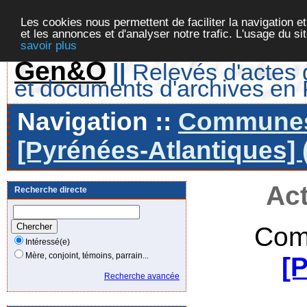
Les cookies nous permettent de faciliter la navigation et
et les annonces et d'analyser notre trafic. L'usage du s
savoir plus
Gen&O
||
Relevés d'actes d
et documents d'archives en
Navigation ::
Communes 
[Pyrénées-Atlantiques] 
Act
Recherche directe
Com
Intéressé(e)
Mère, conjoint, témoins, parrain...
[
Recherche avancée