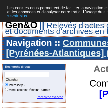
Les cookies nous permettent de faciliter la navigation et
et les annonces et d'analyser notre trafic. L'usage du s
savoir plus
Gen&O
||
Relevés d'actes d
et documents d'archives en
Navigation ::
Communes 
[Pyrénées-Atlantiques] 
Act
Recherche directe
Com
Intéressé(e)
Mère, conjoint, témoins, parrain...
[
Recherche avancée