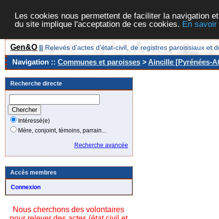
Les cookies nous permettent de faciliter la navigation et
du site implique l'acceptation de ces cookies.
En savoir
Gen&O
||
Relevés d'actes d'état-civil, de registres paroissiaux 
Navigation ::
Communes et paroisses
>
Aincille [Pyrénées-At
Recherche directe
Intéressé(e)
Mère, conjoint, témoins, parrain...
Recherche avancée
Accès membres
Connexion
Nous cherchons des volontaires
pour relever des actes (état civil et