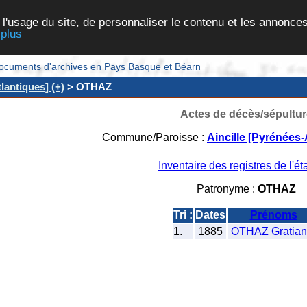
 l'usage du site, de personnaliser le contenu et les annonces
 plus
et documents d'archives en Pays Basque et Béarn
lantiques] (+)
> OTHAZ
Actes de décès/sépultur
Commune/Paroisse :
Aincille [Pyrénées-
Inventaire des registres de l'éta
Patronyme :
OTHAZ
Tri :
Dates
Prénoms
1.
1885
OTHAZ Gratia