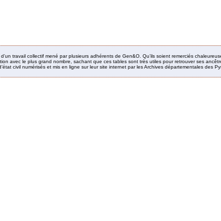
it d’un travail collectif mené par plusieurs adhérents de Gen&O. Qu’ils soient remerciés chaleureus
ion avec le plus grand nombre, sachant que ces tables sont très utiles pour retrouver ses ancêtres
’état civil numérisés et mis en ligne sur leur site internet par les Archives départementales des 