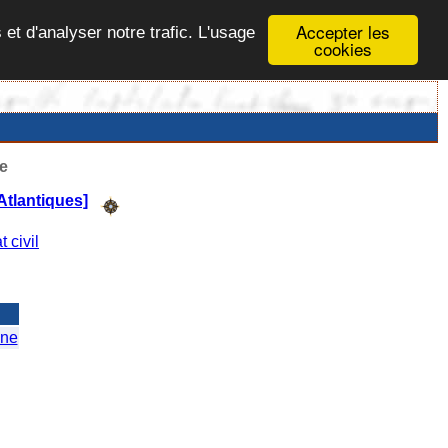
Accepter les
 et d'analyser notre trafic. L'usage
cookies
e
Atlantiques]
t civil
nne