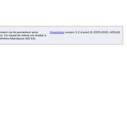
ement car ils permettent ainsi,
ExpoActes
version 3.2.4-prod (©
2005-2026, ADSoft)
. Ce travail de relevé est réalisé à
Pyrénées-Atlantiques (AD 64).