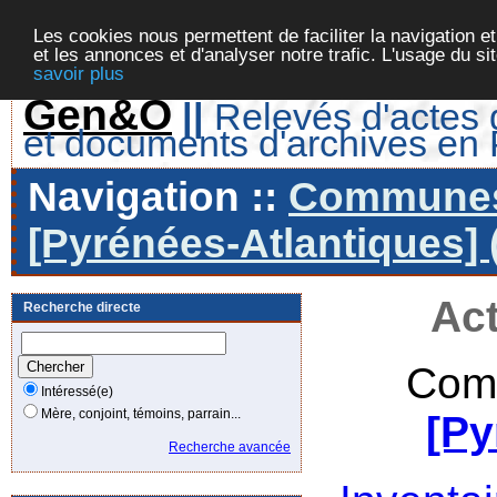
Les cookies nous permettent de faciliter la navigation et
et les annonces et d'analyser notre trafic. L'usage du s
savoir plus
Gen&O
||
Relevés d'actes d
et documents d'archives en
Navigation ::
Communes 
[Pyrénées-Atlantiques] 
Act
Recherche directe
Com
Intéressé(e)
Mère, conjoint, témoins, parrain...
[Py
Recherche avancée