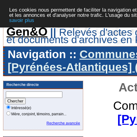
Les cookies nous permettent de faciliter la navigation et
et les annonces et d'analyser notre trafic. L'usage du s
savoir plus
Gen&O
||
Relevés d'actes d
et documents d'archives en
Navigation ::
Communes 
[Pyrénées-Atlantiques] 
Act
Recherche directe
Com
Intéressé(e)
Mère, conjoint, témoins, parrain...
[Py
Recherche avancée