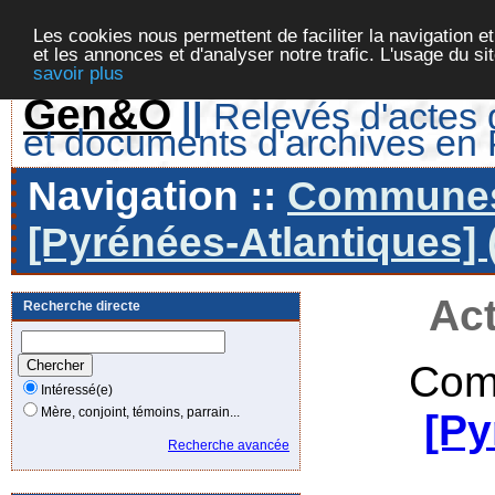
Les cookies nous permettent de faciliter la navigation et
et les annonces et d'analyser notre trafic. L'usage du s
savoir plus
Gen&O
||
Relevés d'actes d
et documents d'archives en
Navigation ::
Communes 
[Pyrénées-Atlantiques] 
Act
Recherche directe
Com
Intéressé(e)
Mère, conjoint, témoins, parrain...
[Py
Recherche avancée