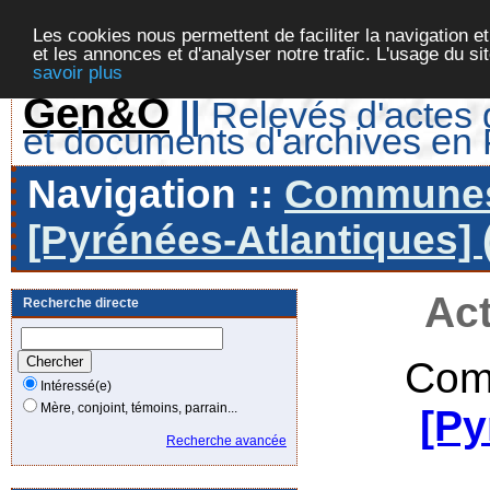
Les cookies nous permettent de faciliter la navigation et
et les annonces et d'analyser notre trafic. L'usage du s
savoir plus
Gen&O
||
Relevés d'actes d
et documents d'archives en
Navigation ::
Communes 
[Pyrénées-Atlantiques] 
Act
Recherche directe
Com
Intéressé(e)
Mère, conjoint, témoins, parrain...
[Py
Recherche avancée