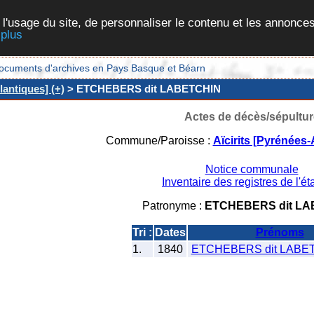
 l'usage du site, de personnaliser le contenu et les annonces
 plus
et documents d'archives en Pays Basque et Béarn
lantiques] (+)
> ETCHEBERS dit LABETCHIN
Actes de décès/sépultur
Commune/Paroisse :
Aïcirits [Pyrénées-
Notice communale
Inventaire des registres de l'éta
Patronyme :
ETCHEBERS dit LA
Tri :
Dates
Prénoms
1.
1840
ETCHEBERS dit LABET