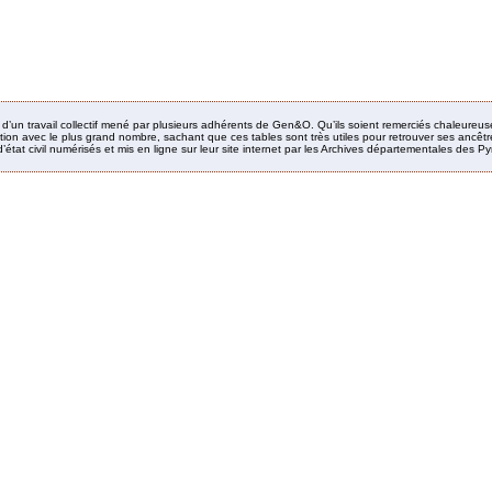
it d’un travail collectif mené par plusieurs adhérents de Gen&O. Qu’ils soient remerciés chaleureus
ion avec le plus grand nombre, sachant que ces tables sont très utiles pour retrouver ses ancêtres
’état civil numérisés et mis en ligne sur leur site internet par les Archives départementales des 