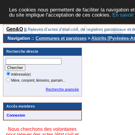
Les cookies nous permettent de faciliter la navigation et
du site implique l'acceptation de ces cookies.
En savoir
Gen&O
||
Relevés d'actes d'état-civil, de registres paroissiaux 
Navigation ::
Communes et paroisses
>
Aïcirits [Pyrénées-At
Recherche directe
Intéressé(e)
Mère, conjoint, témoins, parrain...
Recherche avancée
Accès membres
Connexion
Nous cherchons des volontaires
pour relever des actes (état civil et