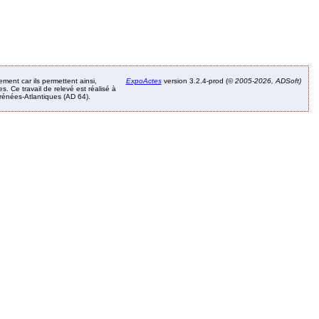
ement car ils permettent ainsi,
ExpoActes
version 3.2.4-prod (©
2005-2026, ADSoft)
. Ce travail de relevé est réalisé à
Pyrénées-Atlantiques (AD 64).