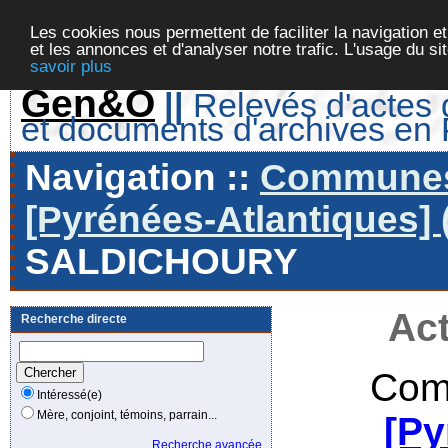
Les cookies nous permettent de faciliter la navigation et
et les annonces et d'analyser notre trafic. L'usage du s
savoir plus
Gen&O
||
Relevés d'actes d
et documents d'archives en
Navigation ::
Communes 
[Pyrénées-Atlantiques] 
SALDICHOURY
Act
Recherche directe
Com
Intéressé(e)
Mère, conjoint, témoins, parrain...
[Py
Recherche avancée