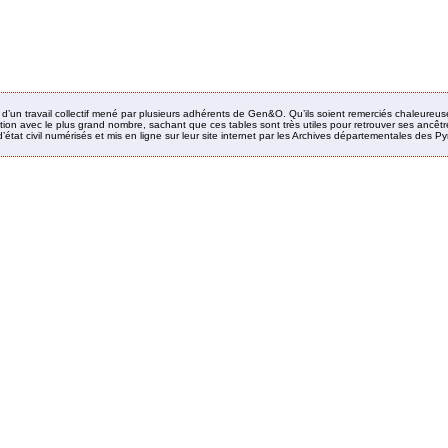
it d’un travail collectif mené par plusieurs adhérents de Gen&O. Qu’ils soient remerciés chaleureus
ion avec le plus grand nombre, sachant que ces tables sont très utiles pour retrouver ses ancêtres
’état civil numérisés et mis en ligne sur leur site internet par les Archives départementales des 