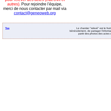
autres).
Pour rejoindre l'équipe,
merci de nous contacter par mail via
contact@geneoweb.org
Top
Le chantier "relevé" est le fru
bénévolement, de partager l’informat
partir des photos des actes d