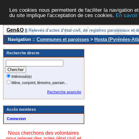
Les cookies nous permettent de faciliter la navigation et
du site implique l'acceptation de ces cookies.
En savoir
Gen&O
||
Relevés d'actes d'état-civil, de registres paroissiaux 
Navigation ::
Communes et paroisses
>
Hosta [Pyrénées-Atla
Recherche directe
Intéressé(e)
Mère, conjoint, témoins, parrain...
Recherche avancée
Accès membres
Connexion
Nous cherchons des volontaires
pour relever des actes (état civil et