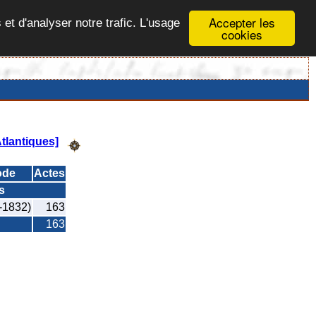
Accepter les
 et d'analyser notre trafic. L'usage
cookies
tlantiques]
ode
Actes
s
-1832)
163
163