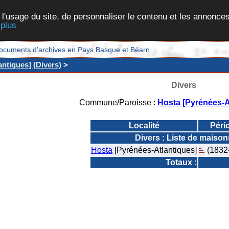
 l'usage du site, de personnaliser le contenu et les annonces
 plus
et documents d'archives en Pays Basque et Béarn
ntiques] (Divers)
>
Divers
Commune/Paroisse :
Hosta [Pyrénées-A
Localité
Péri
Divers : Liste de maison
Hosta
[Pyrénées-Atlantiques]
(1832
Totaux :