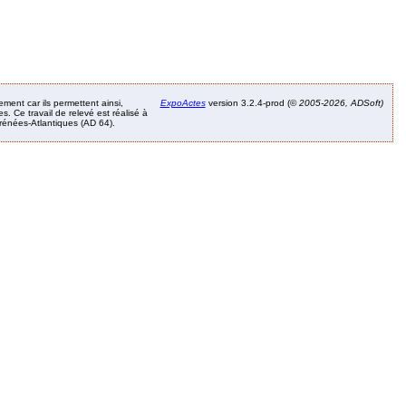
ement car ils permettent ainsi,
ExpoActes
version 3.2.4-prod (©
2005-2026, ADSoft)
. Ce travail de relevé est réalisé à
Pyrénées-Atlantiques (AD 64).