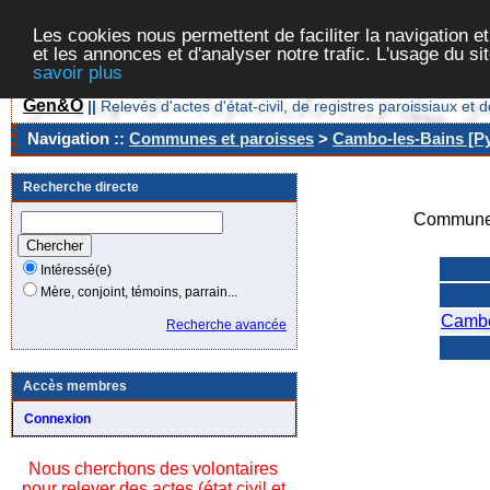
Les cookies nous permettent de faciliter la navigation et
et les annonces et d'analyser notre trafic. L'usage du s
savoir plus
Gen&O
||
Relevés d'actes d'état-civil, de registres paroissiaux 
Navigation ::
Communes et paroisses
>
Cambo-les-Bains [Py
Recherche directe
Commune/
Intéressé(e)
Mère, conjoint, témoins, parrain...
Cambo
Recherche avancée
Accès membres
Connexion
Nous cherchons des volontaires
pour relever des actes (état civil et