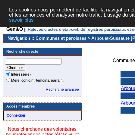
Les cookies nous permettent de faciliter la navigation et
et les annonces et d'analyser notre trafic. L'usage du s
savoir plus
Gen&O
||
Relevés d'actes d'état-civil, de registres paroissiaux 
Navigation ::
Communes et paroisses
>
Arbouet-Sussaute [P
Recherche directe
Commune/
Intéressé(e)
Mère, conjoint, témoins, parrain...
Arbou
Recherche avancée
Arbou
Accès membres
Connexion
Nous cherchons des volontaires
pour relever des actes (état civil et