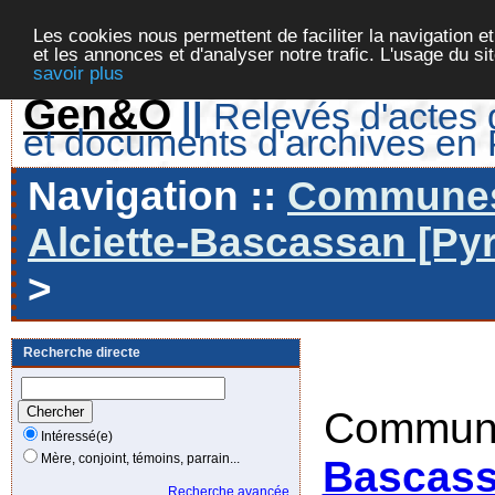
Les cookies nous permettent de faciliter la navigation et
et les annonces et d'analyser notre trafic. L'usage du s
savoir plus
Gen&O
||
Relevés d'actes d
et documents d'archives en
Navigation ::
Communes 
Alciette-Bascassan [Pyr
>
Recherche directe
Commune
Intéressé(e)
Mère, conjoint, témoins, parrain...
Bascass
Recherche avancée