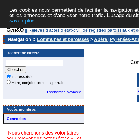
Les cookies nous permettent de faciliter la navigation et
et les annonces et d'analyser notre trafic. L'usage du s
savoir plus
Gen&O
||
Relevés d'actes d'état-civil, de registres paroissiaux 
Navigation ::
Communes et paroisses
>
Abère [Pyrénées-Atla
Recherche directe
Com
Intéressé(e)
Mère, conjoint, témoins, parrain...
Recherche avancée
Accès membres
Connexion
Nous cherchons des volontaires
pour relever des actes (état civil et