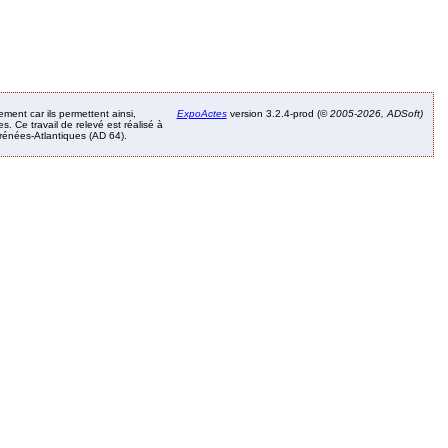
ement car ils permettent ainsi,
ExpoActes
version 3.2.4-prod (©
2005-2026, ADSoft)
. Ce travail de relevé est réalisé à
Pyrénées-Atlantiques (AD 64).