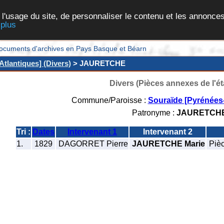
 l'usage du site, de personnaliser le contenu et les annonces
 plus
et documents d'archives en Pays Basque et Béarn
tlantiques] (Divers)
> JAURETCHE
Divers (Pièces annexes de l'éta
Commune/Paroisse :
Souraïde [Pyrénées-
Patronyme :
JAURETCH
Tri :
Dates
Intervenant 1
Intervenant 2
1.
1829
DAGORRET Pierre
JAURETCHE Marie
Pièc