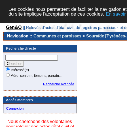
Les cookies nous permettent de faciliter la navigation et
du site implique l'acceptation de ces cookies.
En savoir
Gen&O
||
Relevés d'actes d'état-civil, de registres paroissiaux 
Navigation ::
Communes et paroisses
>
Souraïde [Pyrénées-A
Recherche directe
Intéressé(e)
Mère, conjoint, témoins, parrain...
Recherche avancée
Accès membres
Connexion
Nous cherchons des volontaires
pour relever des actes (état civil et