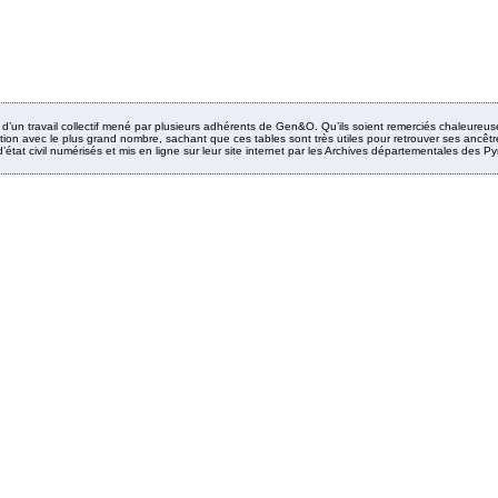
it d’un travail collectif mené par plusieurs adhérents de Gen&O. Qu’ils soient remerciés chaleureus
ion avec le plus grand nombre, sachant que ces tables sont très utiles pour retrouver ses ancêtres
’état civil numérisés et mis en ligne sur leur site internet par les Archives départementales des 