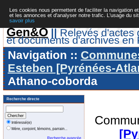
Les cookies nous permettent de faciliter la navigation et
et les annonces et d'analyser notre trafic. L'usage du s
savoir plus
Gen&O
||
Relevés d'actes d
et documents d'archives en
Navigation ::
Communes 
Esteben [Pyrénées-Atlan
Athano-coborda
Recherche directe
Commun
Intéressé(e)
Mère, conjoint, témoins, parrain...
[Py
Recherche avancée