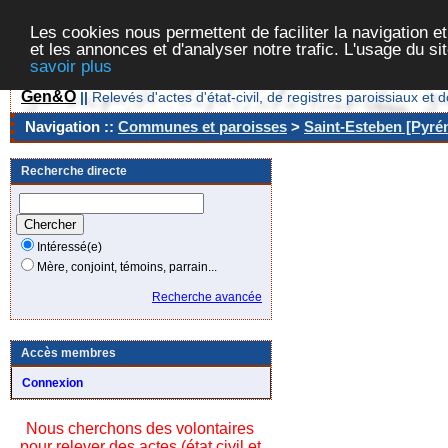
Les cookies nous permettent de faciliter la navigation et
et les annonces et d'analyser notre trafic. L'usage du s
savoir plus
Gen&O
||
Relevés d'actes d'état-civil, de registres paroissiaux 
Navigation ::
Communes et paroisses
>
Saint-Esteben [Pyrén
Recherche directe
Intéressé(e)
Mère, conjoint, témoins, parrain...
Recherche avancée
Accès membres
Connexion
Nous cherchons des volontaires
pour relever des actes (état civil et