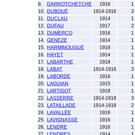
9.
DARROTCHETCHE
1916
1
10.
DUBOUÉ
1914-1916
3
11.
DUCLAU
1914
1
12.
DUFAU
1917
2
13.
DUMERCQ
1916
1
14.
GENEZE
1914
1
15.
HARMINOUGUÉ
1918
1
16.
HAYET
1914
1
17.
LABARTHE
1918
1
18.
LABAT
1914-1916
3
19.
LABORDE
1916
1
20.
LAGUIAN
1915
1
21.
LARTIGOT
1918
1
22.
LASSERRE
1914-1918
3
23.
LATAILLADE
1914-1918
2
24.
LAVALLÉE
1918
1
25.
LAVIGNASSE
1916
1
26.
LENDRE
1916
1
27.
LENDRES
1914
1