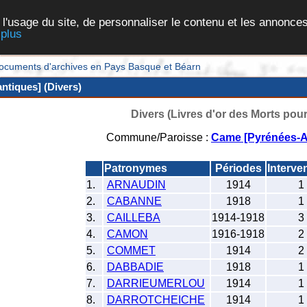
 l'usage du site, de personnaliser le contenu et les annonces
 plus
et documents d'archives en Pays Basque et Béarn
ntiques] (Divers)
Divers (Livres d'or des Morts pour
Commune/Paroisse :
Came [Pyrénées-At
Patronymes
Périodes
Interve
1.
ARNAUDIN
1914
1
2.
CABANNE
1918
1
3.
CAILLEBA
1914-1918
3
4.
CAMON
1916-1918
2
5.
COMMET
1914
2
6.
DABBADIE
1918
1
7.
DARRIEUMERLOU
1914
1
8.
DARROTCHEICHE
1914
1