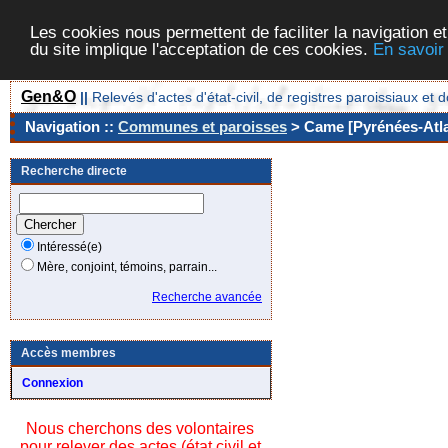
Les cookies nous permettent de faciliter la navigation et
du site implique l'acceptation de ces cookies.
En savoir
Gen&O
||
Relevés d'actes d'état-civil, de registres paroissiaux 
Navigation ::
Communes et paroisses
> Came [Pyrénées-Atla
Recherche directe
Intéressé(e)
Mère, conjoint, témoins, parrain...
Recherche avancée
Accès membres
Connexion
Nous cherchons des volontaires
pour relever des actes (état civil et