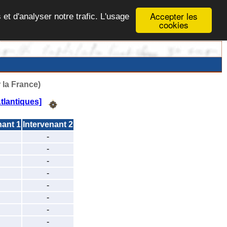
Accepter les
 et d'analyser notre trafic. L'usage
cookies
 la France)
lantiques]
nant 1
Intervenant 2
-
-
-
-
-
-
-
-