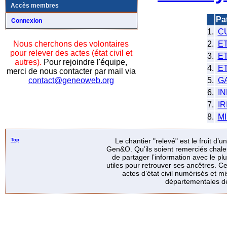
Accès membres
Pa
Connexion
1.
C
2.
E
Nous cherchons des volontaires
pour relever des actes (état civil et
3.
E
autres).
Pour rejoindre l'équipe,
4.
E
merci de nous contacter par mail via
5.
G
contact@geneoweb.org
6.
I
7.
IR
8.
M
Top
Le chantier "relevé" est le fruit d’
Gen&O. Qu’ils soient remerciés chale
de partager l’information avec le p
utiles pour retrouver ses ancêtres. Ce
actes d’état civil numérisés et mi
départementales de