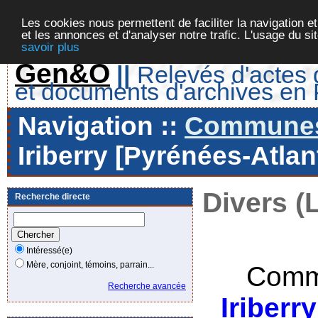
Les cookies nous permettent de faciliter la navigation et
et les annonces et d'analyser notre trafic. L'usage du s
savoir plus
Gen&O
||
Relevés d'actes d
et documents d'archives en
Navigation ::
Communes 
Iriberry [Pyrénées-Atlan
Divers (
Recherche directe
Intéressé(e)
Mère, conjoint, témoins, parrain...
Comm
Recherche avancée
Iriberr