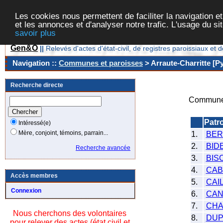
Les cookies nous permettent de faciliter la navigation et
et les annonces et d'analyser notre trafic. L'usage du s
savoir plus
Gen&O
||
Relevés d'actes d'état-civil, de registres paroissiaux 
Navigation ::
Communes et paroisses
> Arraute-Charritte [P
Recherche directe
Commune/
Patr
Intéressé(e)
Mère, conjoint, témoins, parrain...
1.
BER
2.
BID
Recherche avancée
3.
BIS
4.
CAB
Accès membres
5.
CAI
Connexion
6.
CA
7.
CHA
Nous cherchons des volontaires
8.
DU
pour relever des actes (état civil et