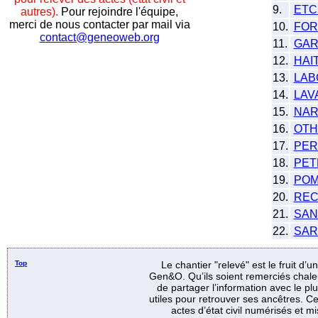
9.
ETC
autres).
Pour rejoindre l'équipe,
merci de nous contacter par mail via
10.
FOR
contact@geneoweb.org
11.
GAR
12.
HAI
13.
LAB
14.
LAV
15.
NAR
16.
OTH
17.
PER
18.
PET
19.
POM
20.
REC
21.
SAN
22.
SAR
Top
Le chantier "relevé" est le fruit d’
Gen&O. Qu’ils soient remerciés chale
de partager l’information avec le p
utiles pour retrouver ses ancêtres. Ce
actes d’état civil numérisés et mi