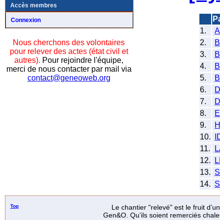
Accès membres
P
Connexion
1.
2.
B
Nous cherchons des volontaires
pour relever des actes (état civil et
3.
autres).
Pour rejoindre l'équipe,
4.
merci de nous contacter par mail via
5.
contact@geneoweb.org
6.
7.
8.
9.
H
10.
I
11.
12.
L
13.
S
14.
S
Top
Le chantier "relevé" est le fruit d’
Gen&O. Qu’ils soient remerciés chale