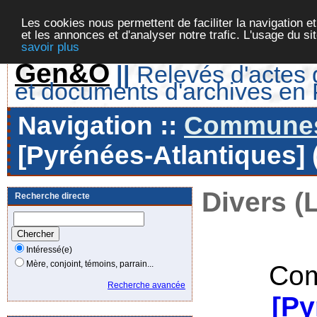
Les cookies nous permettent de faciliter la navigation et
et les annonces et d'analyser notre trafic. L'usage du s
savoir plus
Gen&O
||
Relevés d'actes d
et documents d'archives en
Navigation ::
Communes 
[Pyrénées-Atlantiques] 
Divers (
Recherche directe
Intéressé(e)
Mère, conjoint, témoins, parrain...
Com
Recherche avancée
[Py