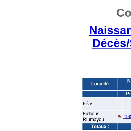
Co
Naissa
Décès/
N
Localité
Pé
Féas
Fichous-
(18
Riumayou
Totaux :