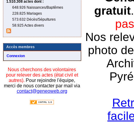
1.510.308 actes
dont :
gratuit
648.926 Naissances/Baptêmes
228.825 Mariages
573.632 Décès/Sépultures
pas
58.925 Actes divers
Nos relev
photo de 
Accès membres
Connexion
Arch
Nous cherchons des volontaires
Pyré
pour relever des actes (état civil et
autres).
Pour rejoindre l'équipe,
merci de nous contacter par mail via
contact@geneoweb.org
Ret
facil