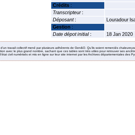
Crédits
:
Transcripteur
:
Déposant
:
Louradour Is
Gestion
:
Date dépot initial
:
18 Jan 2020
it d’un travail collectif mené par plusieurs adhérents de Gen&O. Qu’ils soient remerciés chaleureus
ion avec le plus grand nombre, sachant que ces tables sont très utiles pour retrouver ses ancêtres
’état civil numérisés et mis en ligne sur leur site internet par les Archives départementales des 