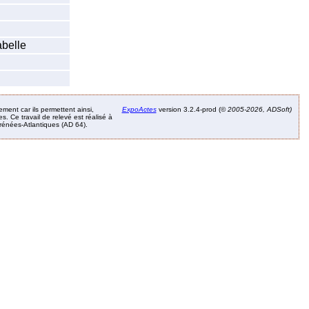
abelle
ement car ils permettent ainsi,
ExpoActes
version 3.2.4-prod (©
2005-2026, ADSoft)
. Ce travail de relevé est réalisé à
Pyrénées-Atlantiques (AD 64).