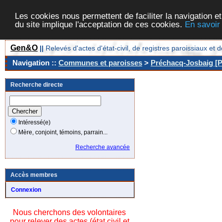
Les cookies nous permettent de faciliter la navigation et
du site implique l'acceptation de ces cookies.
En savoir
Gen&O
||
Relevés d'actes d'état-civil, de registres paroissiaux 
Navigation ::
Communes et paroisses
>
Préchacq-Josbaig [P
Recherche directe
Intéressé(e)
Mère, conjoint, témoins, parrain...
Recherche avancée
Accès membres
Connexion
Nous cherchons des volontaires
pour relever des actes (état civil et