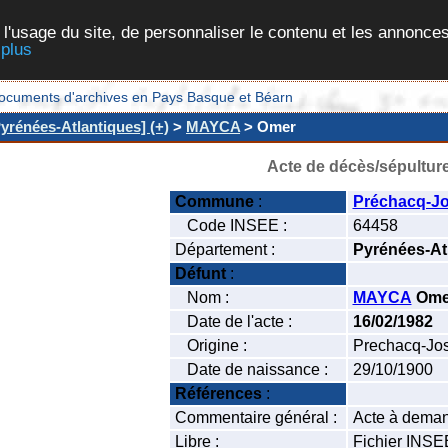
 l'usage du site, de personnaliser le contenu et les annonces
 plus
et documents d'archives en Pays Basque et Béarn
yrénées-Atlantiques] (+)
>
MAYCA
> Omer
Acte de décès/sépultur
Commune
:
Préchacq-J
Code INSEE :
64458
Département :
Pyrénées-At
Défunt
:
Nom :
MAYCA
Ome
Date de l'acte :
16/02/1982
Origine :
Prechacq-Jo
Date de naissance :
29/10/1900
Références
:
Commentaire général :
Acte à deman
Libre :
Fichier INSE