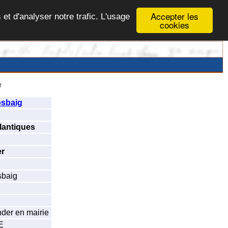
Accepter les
 et d'analyser notre trafic. L'usage
cookies
e
osbaig
lantiques
r
sbaig
der en mairie
E