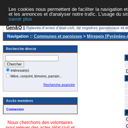
Les cookies nous permettent de faciliter la navigation et
et les annonces et d'analyser notre trafic. L'usage du s
savoir plus
Gen&O
||
Relevés d'actes d'état-civil, de registres paroissiaux 
Navigation ::
Communes et paroisses
>
Mirepeix [Pyrénées-A
Recherche directe
Intéressé(e)
Mère, conjoint, témoins, parrain...
Recherche avancée
Accès membres
Connexion
Nous cherchons des volontaires
pour relever des actes (état civil et