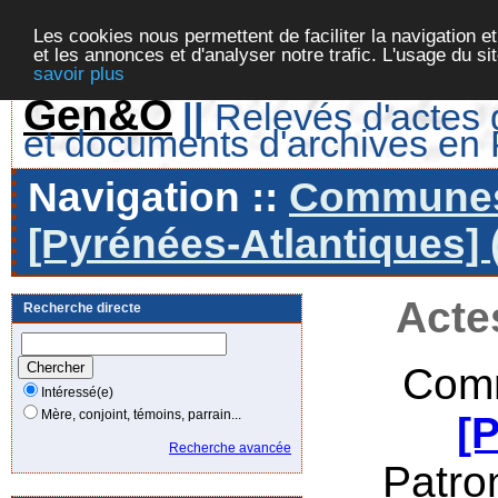
Les cookies nous permettent de faciliter la navigation et
et les annonces et d'analyser notre trafic. L'usage du s
savoir plus
Gen&O
||
Relevés d'actes d
et documents d'archives en
Navigation ::
Communes 
[Pyrénées-Atlantiques] 
Acte
Recherche directe
Comm
Intéressé(e)
Mère, conjoint, témoins, parrain...
[
Recherche avancée
Patro