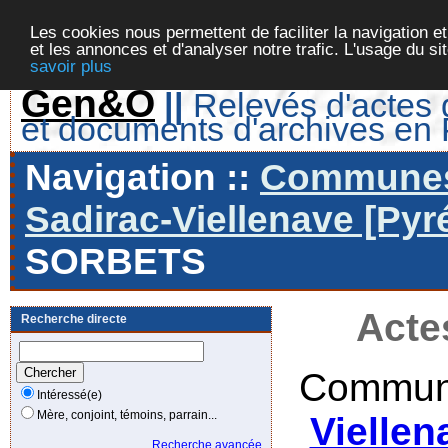
Les cookies nous permettent de faciliter la navigation et
et les annonces et d'analyser notre trafic. L'usage du s
savoir plus
Gen&O
||
Relevés d'actes d
et documents d'archives en
Navigation ::
Communes 
Sadirac-Viellenave [Pyr
SORBETS
Acte
Recherche directe
Commune
Intéressé(e)
Mère, conjoint, témoins, parrain...
Viellen
Recherche avancée