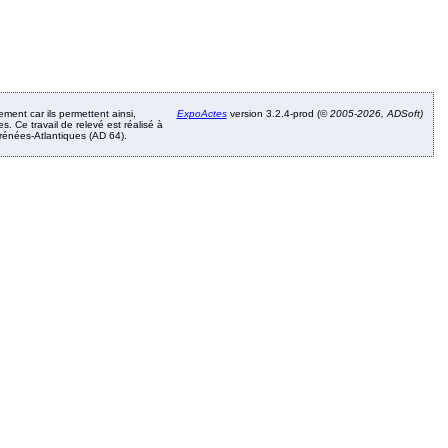
ement car ils permettent ainsi,
ExpoActes
version 3.2.4-prod (©
2005-2026, ADSoft)
. Ce travail de relevé est réalisé à
Pyrénées-Atlantiques (AD 64).