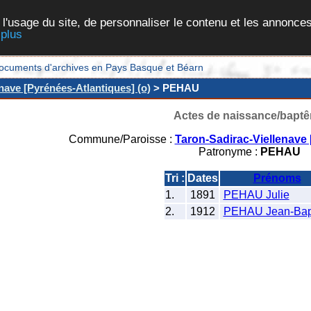
 l'usage du site, de personnaliser le contenu et les annonces
 plus
et documents d'archives en Pays Basque et Béarn
nave [Pyrénées-Atlantiques] (o)
> PEHAU
Actes de naissance/bapt
Commune/Paroisse :
Taron-Sadirac-Viellenave 
Patronyme :
PEHAU
Tri :
Dates
Prénoms
1.
1891
PEHAU Julie
2.
1912
PEHAU Jean-Bapt