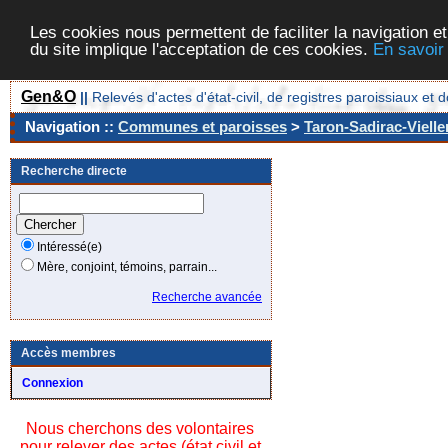
Les cookies nous permettent de faciliter la navigation et
du site implique l'acceptation de ces cookies.
En savoir
Gen&O
||
Relevés d'actes d'état-civil, de registres paroissiaux 
Navigation ::
Communes et paroisses
>
Taron-Sadirac-Vielle
Recherche directe
Intéressé(e)
Mère, conjoint, témoins, parrain...
Recherche avancée
Accès membres
Connexion
Nous cherchons des volontaires
pour relever des actes (état civil et