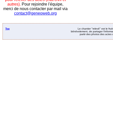
autres).
Pour rejoindre l'équipe,
merci de nous contacter par mail via
contact@geneoweb.org
Top
Le chantier "relevé" est le fru
bénévolement, de partager l’informat
partir des photos des actes d