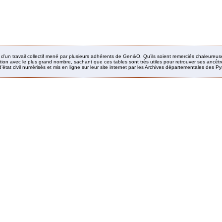
it d’un travail collectif mené par plusieurs adhérents de Gen&O. Qu’ils soient remerciés chaleureus
ion avec le plus grand nombre, sachant que ces tables sont très utiles pour retrouver ses ancêtres
’état civil numérisés et mis en ligne sur leur site internet par les Archives départementales des 