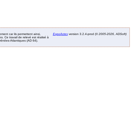
ement car ils permettent ainsi,
ExpoActes
version 3.2.4-prod (©
2005-2026, ADSoft)
. Ce travail de relevé est réalisé à
Pyrénées-Atlantiques (AD 64).