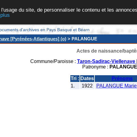
 l'usage du site, de personnaliser le contenu et les annonces
 plus
et documents d'archives en Pays Basque et Béarn
nave [Pyrénées-Atlantiques] (o)
> PALANGUE
Actes de naissance/bapt
Commune/Paroisse :
Taron-Sadirac-Viellenave 
Patronyme :
PALANGU
Tri :
Dates
Prénoms
1.
1922
PALANGUE Marie 