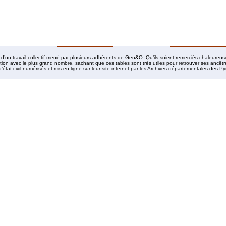
it d’un travail collectif mené par plusieurs adhérents de Gen&O. Qu’ils soient remerciés chaleureus
ion avec le plus grand nombre, sachant que ces tables sont très utiles pour retrouver ses ancêtres
’état civil numérisés et mis en ligne sur leur site internet par les Archives départementales des 