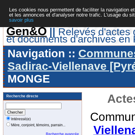
Les cookies nous permettent de faciliter la navigation et
et les annonces et d'analyser notre trafic. L'usage du s
savoir plus
Gen&O
||
Relevés d'actes d
et documents d'archives en
Navigation ::
Communes 
Sadirac-Viellenave [Pyr
MONGE
Acte
Recherche directe
Commune
Intéressé(e)
Mère, conjoint, témoins, parrain...
Viellen
Recherche avancée