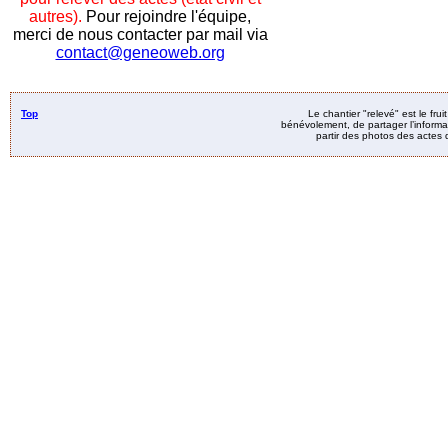
autres).
Pour rejoindre l'équipe,
merci de nous contacter par mail via
contact@geneoweb.org
Top
Le chantier "relevé" est le fru
bénévolement, de partager l’informat
partir des photos des actes d