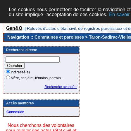
Les cookies nous permettent de faciliter la navigation et
du site implique l'acceptation de ces cookies.
En savoir
Gen&O
||
Relevés d'actes d'état-civil, de registres paroissiaux 
Navigation ::
Communes et paroisses
>
Taron-Sadirac-Vielle
Recherche directe
Intéressé(e)
Mère, conjoint, témoins, parrain...
Recherche avancée
Accès membres
Connexion
Nous cherchons des volontaires
pour relever des actes (état civil et