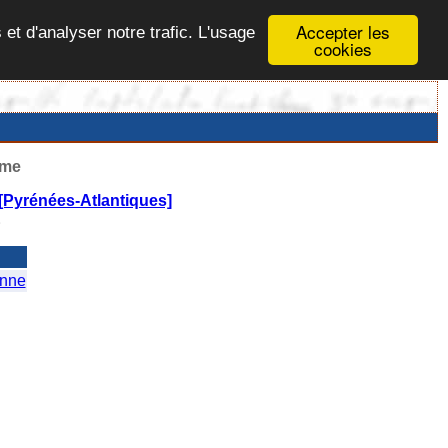
Accepter les
 et d'analyser notre trafic. L'usage
cookies
ême
[Pyrénées-Atlantiques]
E
nne