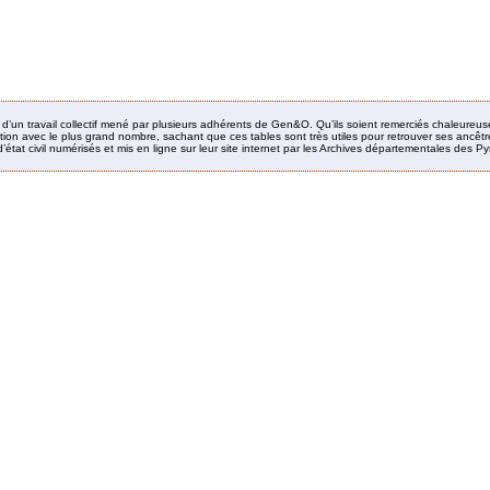
it d’un travail collectif mené par plusieurs adhérents de Gen&O. Qu’ils soient remerciés chaleureus
ion avec le plus grand nombre, sachant que ces tables sont très utiles pour retrouver ses ancêtres
’état civil numérisés et mis en ligne sur leur site internet par les Archives départementales des 