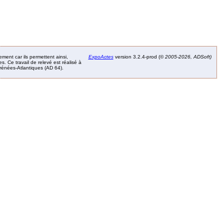
ement car ils permettent ainsi,
ExpoActes
version 3.2.4-prod (©
2005-2026, ADSoft)
. Ce travail de relevé est réalisé à
Pyrénées-Atlantiques (AD 64).