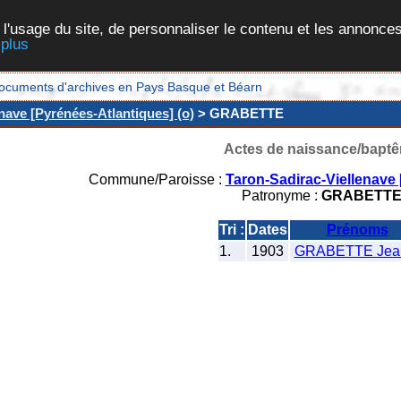
 l'usage du site, de personnaliser le contenu et les annonces
 plus
et documents d'archives en Pays Basque et Béarn
nave [Pyrénées-Atlantiques] (o)
> GRABETTE
Actes de naissance/bapt
Commune/Paroisse :
Taron-Sadirac-Viellenave 
Patronyme :
GRABETT
Tri :
Dates
Prénoms
1.
1903
GRABETTE Jea