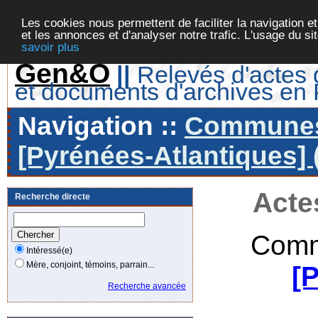
Les cookies nous permettent de faciliter la navigation et
et les annonces et d'analyser notre trafic. L'usage du s
savoir plus
Gen&O
||
Relevés d'actes d
et documents d'archives en
Navigation ::
Communes 
[Pyrénées-Atlantiques] 
Acte
Recherche directe
Comm
Intéressé(e)
Mère, conjoint, témoins, parrain...
[
Recherche avancée