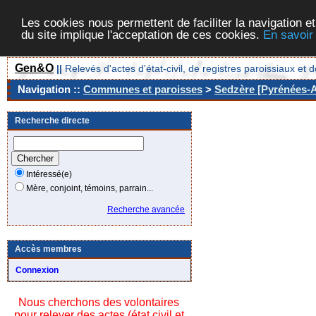
Les cookies nous permettent de faciliter la navigation et
du site implique l'acceptation de ces cookies.
En savoir
Gen&O
||
Relevés d'actes d'état-civil, de registres paroissiaux 
Navigation ::
Communes et paroisses
>
Sedzère [Pyrénées-At
Recherche directe
Intéressé(e)
Mère, conjoint, témoins, parrain...
Recherche avancée
Accès membres
Connexion
Nous cherchons des volontaires
pour relever des actes (état civil et