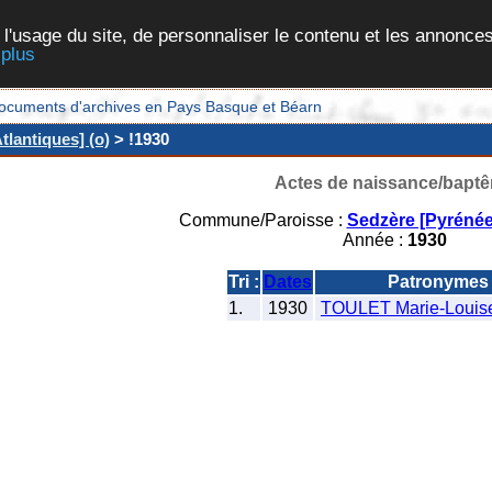
 l'usage du site, de personnaliser le contenu et les annonces
 plus
et documents d'archives en Pays Basque et Béarn
lantiques] (o)
> !1930
Actes de naissance/bapt
Commune/Paroisse :
Sedzère [Pyrénée
Année :
1930
Tri :
Dates
Patronymes
1.
1930
TOULET Marie-Louis