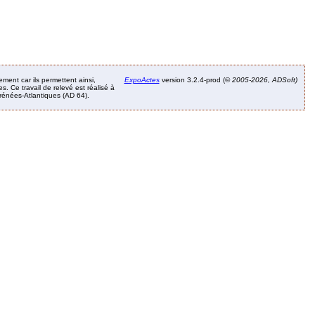
ement car ils permettent ainsi,
ExpoActes
version 3.2.4-prod (©
2005-2026, ADSoft)
. Ce travail de relevé est réalisé à
Pyrénées-Atlantiques (AD 64).