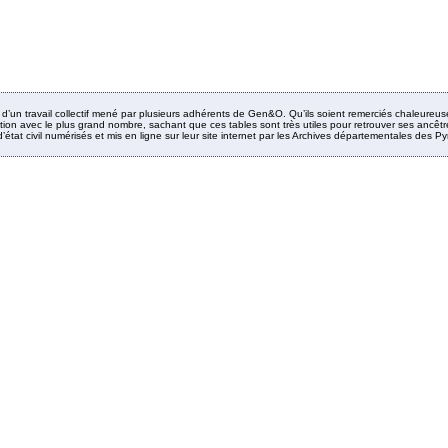
it d’un travail collectif mené par plusieurs adhérents de Gen&O. Qu’ils soient remerciés chaleureus
ion avec le plus grand nombre, sachant que ces tables sont très utiles pour retrouver ses ancêtres
’état civil numérisés et mis en ligne sur leur site internet par les Archives départementales des 