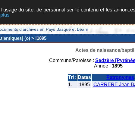
 l'usage du site, de personnaliser le contenu et les annonces
 plus
et documents d'archives en Pays Basque et Béarn
lantiques] (o)
> !1895
Actes de naissance/bapt
Commune/Paroisse :
Sedzère [Pyrénée
Année :
1895
Tri :
Dates
Patronymes
1.
1895
CARRERE Jean Ba