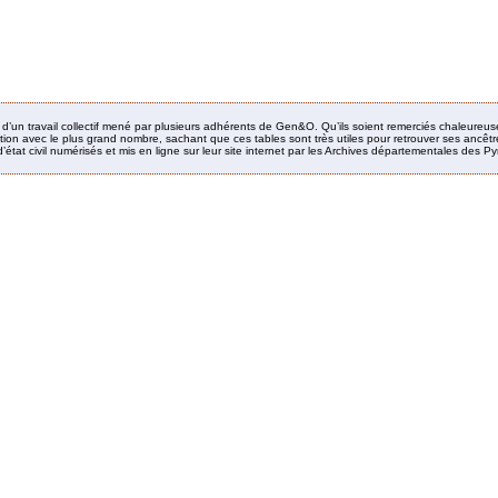
it d’un travail collectif mené par plusieurs adhérents de Gen&O. Qu’ils soient remerciés chaleureus
ion avec le plus grand nombre, sachant que ces tables sont très utiles pour retrouver ses ancêtres
’état civil numérisés et mis en ligne sur leur site internet par les Archives départementales des 