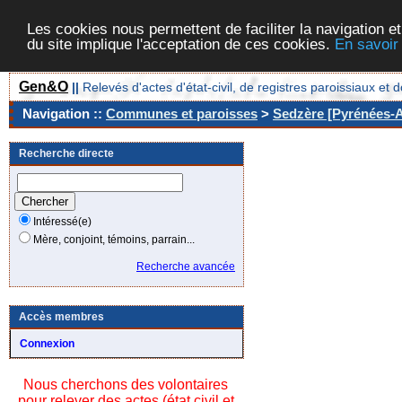
Les cookies nous permettent de faciliter la navigation et
du site implique l'acceptation de ces cookies.
En savoir
Gen&O
||
Relevés d'actes d'état-civil, de registres paroissiaux 
Navigation ::
Communes et paroisses
>
Sedzère [Pyrénées-At
Recherche directe
Intéressé(e)
Mère, conjoint, témoins, parrain...
Recherche avancée
Accès membres
Connexion
Nous cherchons des volontaires
pour relever des actes (état civil et