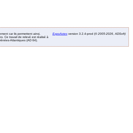
ement car ils permettent ainsi,
ExpoActes
version 3.2.4-prod (©
2005-2026, ADSoft)
. Ce travail de relevé est réalisé à
Pyrénées-Atlantiques (AD 64).