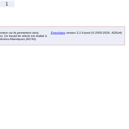
1
ement car ils permettent ainsi,
ExpoActes
version 3.2.4-prod (©
2005-2026, ADSoft)
. Ce travail de relevé est réalisé à
Pyrénées-Atlantiques (AD 64).