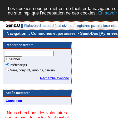
Les cookies nous permettent de faciliter la navigation et
du site implique l'acceptation de ces cookies.
En savoir
Gen&O
||
Relevés d'actes d'état-civil, de registres paroissiaux 
Navigation ::
Communes et paroisses
> Saint-Dos [Pyrénées-
Recherche directe
Intéressé(e)
Mère, conjoint, témoins, parrain...
Recherche avancée
Accès membres
Connexion
Nous cherchons des volontaires
pour relever des actes (état civil et