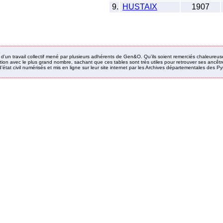
9.
HUSTAIX
1907
it d’un travail collectif mené par plusieurs adhérents de Gen&O. Qu’ils soient remerciés chaleureus
ion avec le plus grand nombre, sachant que ces tables sont très utiles pour retrouver ses ancêtres
’état civil numérisés et mis en ligne sur leur site internet par les Archives départementales des 