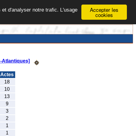
Accepter les
 et d'analyser notre trafic. L'usage
cookies
-Atlantiques]
Actes
18
10
13
9
3
2
1
1