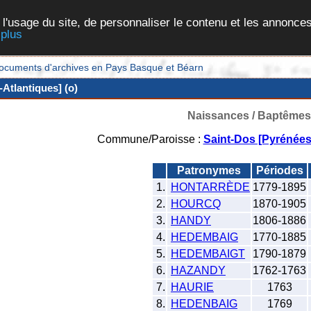
 l'usage du site, de personnaliser le contenu et les annonces
 plus
et documents d'archives en Pays Basque et Béarn
Atlantiques] (o)
Naissances / Baptêmes
Commune/Paroisse :
Saint-Dos [Pyrénées
Patronymes
Périodes
1.
HONTARRÈDE
1779-1895
2.
HOURCQ
1870-1905
3.
HANDY
1806-1886
4.
HEDEMBAIG
1770-1885
5.
HEDEMBAIGT
1790-1879
6.
HAZANDY
1762-1763
7.
HAURIE
1763
8.
HEDENBAIG
1769