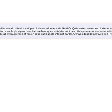
it d’un travail collectif mené par plusieurs adhérents de Gen&O. Qu’ils soient remerciés chaleureus
ion avec le plus grand nombre, sachant que ces tables sont très utiles pour retrouver ses ancêtres
’état civil numérisés et mis en ligne sur leur site internet par les Archives départementales des 