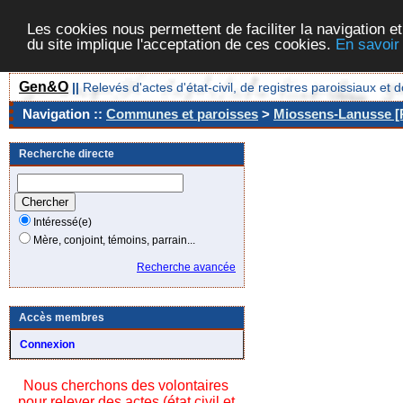
Les cookies nous permettent de faciliter la navigation et
du site implique l'acceptation de ces cookies.
En savoir
Gen&O
||
Relevés d'actes d'état-civil, de registres paroissiaux 
Navigation ::
Communes et paroisses
>
Miossens-Lanusse [P
Recherche directe
Intéressé(e)
Mère, conjoint, témoins, parrain...
Recherche avancée
Accès membres
Connexion
Nous cherchons des volontaires
pour relever des actes (état civil et