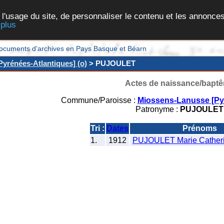
 l'usage du site, de personnaliser le contenu et les annonces
 plus
et documents d'archives en Pays Basque et Béarn
yrénées-Atlantiques] (o)
> PUJOULET
Actes de naissance/bapt
Commune/Paroisse :
Miossens-Lanusse [Pyr
Patronyme :
PUJOULET
Tri :
Dates
Prénoms
1.
1912
PUJOULET Marie Catheri