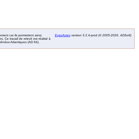
ement car ils permettent ainsi,
ExpoActes
version 3.2.4-prod (©
2005-2026, ADSoft)
. Ce travail de relevé est réalisé à
Pyrénées-Atlantiques (AD 64).