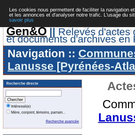
Les cookies nous permettent de faciliter la navigation et
et les annonces et d'analyser notre trafic. L'usage du s
savoir plus
Gen&O
||
Relevés d'actes d
et documents d'archives en
Navigation ::
Communes 
Lanusse [Pyrénées-Atla
Acte
Recherche directe
Commu
Intéressé(e)
Mère, conjoint, témoins, parrain...
Lanuss
Recherche avancée