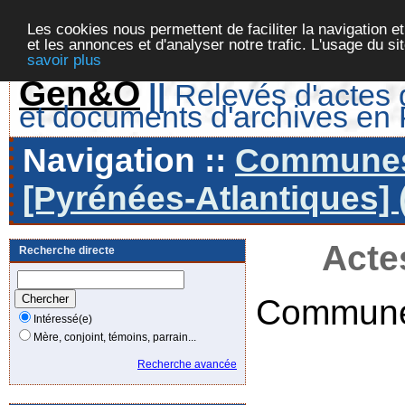
Les cookies nous permettent de faciliter la navigation et
et les annonces et d'analyser notre trafic. L'usage du s
savoir plus
Gen&O
||
Relevés d'actes d
et documents d'archives en
Navigation ::
Communes 
[Pyrénées-Atlantiques] 
Acte
Recherche directe
Commune
Intéressé(e)
Mère, conjoint, témoins, parrain...
Recherche avancée