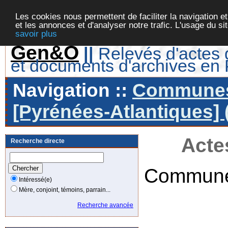
Les cookies nous permettent de faciliter la navigation et
et les annonces et d'analyser notre trafic. L'usage du s
savoir plus
Gen&O
||
Relevés d'actes d
et documents d'archives en
Navigation ::
Communes 
[Pyrénées-Atlantiques] 
Acte
Recherche directe
Commune
Intéressé(e)
Mère, conjoint, témoins, parrain...
Recherche avancée